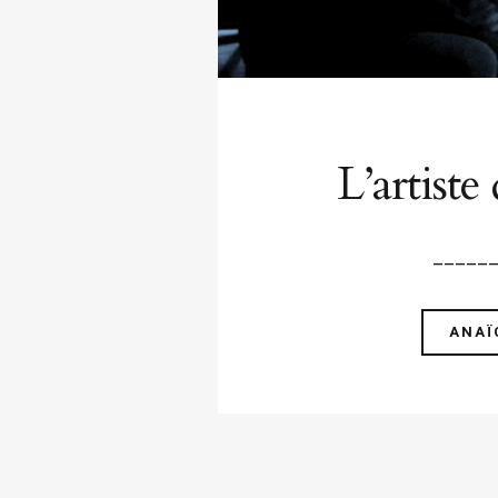
L’artiste
_____
ANAÏ