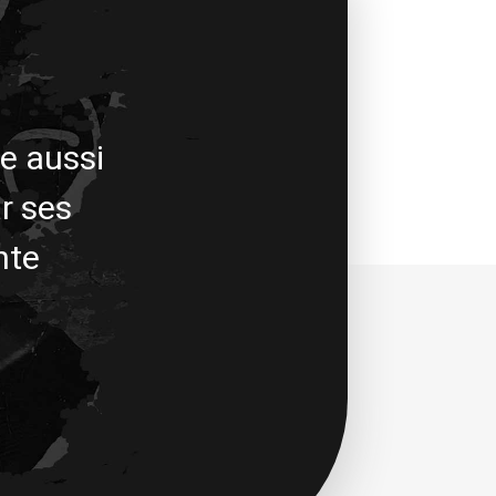
le aussi
r ses
nte