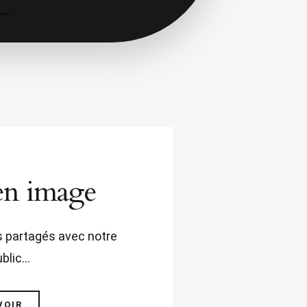
en image
s partagés avec notre
ublic…
VOIR