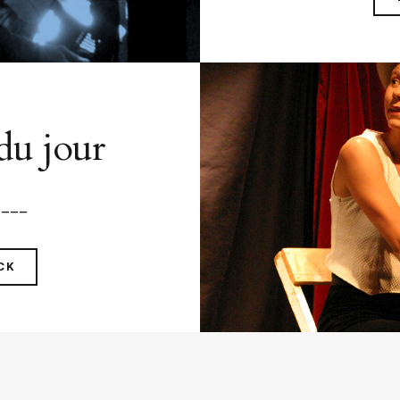
 du jour
____
CK