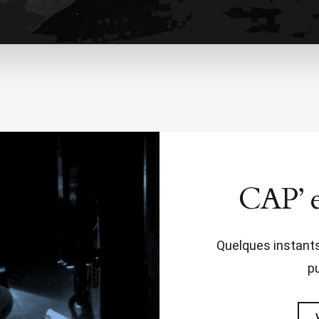
CAP’ 
Quelques instant
p