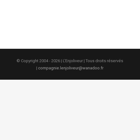
© Copyright 2004 -
2026 | L'Enjoliveur | Tous droits réservés
|
compagnie.lenjoliveur@wanadoo.fr