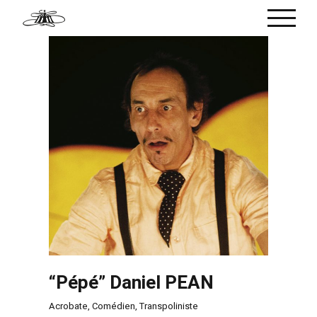
Passer
au
contenu
“Pépé” Daniel PEAN
Acrobate
,
Comédien
,
Transpoliniste